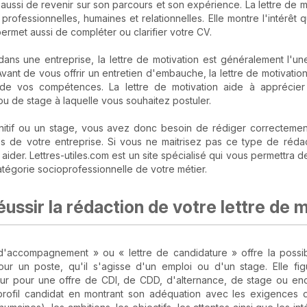
ussi de revenir sur son parcours et son expérience. La lettre de m
 professionnelles, humaines et relationnelles. Elle montre l'intérêt
permet aussi de compléter ou clarifier votre CV.
ns une entreprise, la lettre de motivation est généralement l'u
vant de vous offrir un entretien d'embauche, la lettre de motivatio
e vos compétences. La lettre de motivation aide à apprécier 
 ou de stage à laquelle vous souhaitez postuler.
nitif ou un stage, vous avez donc besoin de rédiger correctement 
 de votre entreprise. Si vous ne maitrisez pas ce type de rédac
aider. Lettres-utiles.com est un site spécialisé qui vous permettra 
catégorie socioprofessionnelle de votre métier.
ussir la rédaction de votre lettre de 
e d'accompagnement » ou « lettre de candidature » offre la possi
ur un poste, qu'il s'agisse d'un emploi ou d'un stage. Elle fi
ur pour une offre de CDI, de CDD, d'alternance, de stage ou enco
profil candidat en montrant son adéquation avec les exigences du