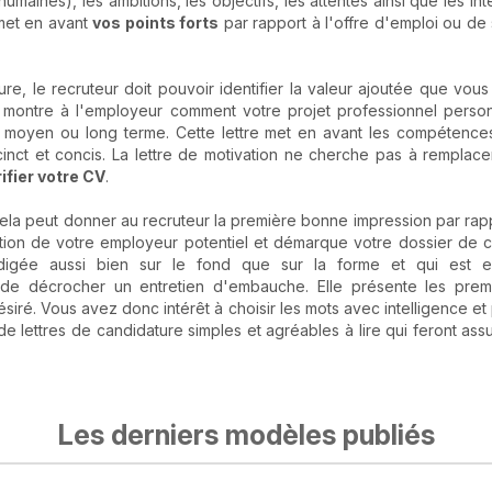
 humaines), les ambitions, les objectifs, les attentes ainsi que les in
 met en avant
vos points forts
par rapport à l'offre d'emploi ou de 
ture, le recruteur doit pouvoir identifier la valeur ajoutée que vou
e montre à l'employeur comment votre projet professionnel personn
t, moyen ou long terme. Cette lettre met en avant les compétences
cinct et concis. La lettre de motivation ne cherche pas à remplacer
rifier votre CV
.
r cela peut donner au recruteur la première bonne impression par rap
ention de votre employeur potentiel et démarque votre dossier de c
digée aussi bien sur le fond que sur la forme et qui est em
de décrocher un entretien d'embauche. Elle présente les pre
iré. Vous avez donc intérêt à choisir les mots avec intelligence et 
de lettres de candidature simples et agréables à lire qui feront a
Les derniers modèles publiés