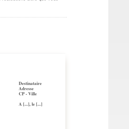
Destinataire
Adresse
CP - Ville
A [...], le [...]