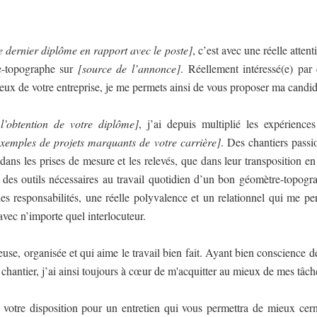
 dernier diplôme en rapport avec le poste]
, c’est avec une réelle attent
e-topographe sur
[source de l’annonce]
. Réellement intéressé(e) par
érieux de votre entreprise, je me permets ainsi de vous proposer ma candid
l’obtention de votre diplôme]
, j’ai depuis multiplié les expérience
emples de projets marquants de votre carrière]
. Des chantiers pass
ans les prises de mesure et les relevés, que dans leur transposition en p
e des outils nécessaires au travail quotidien d’un bon géomètre-topog
des responsabilités, une réelle polyvalence et un relationnel qui me p
avec n’importe quel interlocuteur.
use, organisée et qui aime le travail bien fait. Ayant bien conscience
chantier, j’ai ainsi toujours à cœur de m'acquitter au mieux de mes tâche
votre disposition pour un entretien qui vous permettra de mieux cern