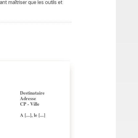
t maîtriser que les outils et
Destinataire
Adresse
CP - Ville
A [...], le [...]