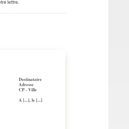
re lettre.
Destinataire
Adresse
CP - Ville
A [...], le [...]