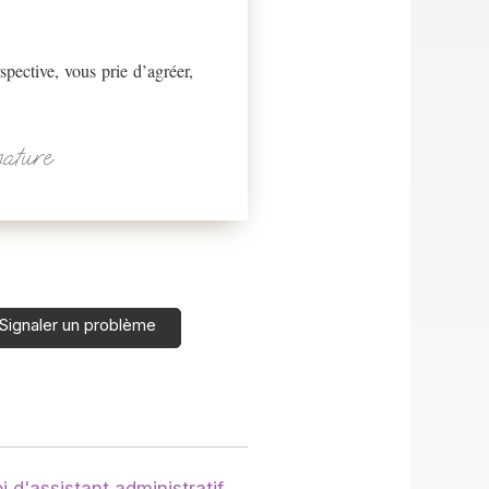
spective, vous prie d’agréer,
nature
Signaler un problème
 d'assistant administratif