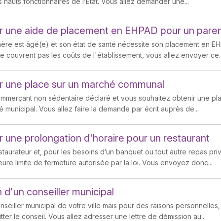
 hauts fonctionnaires de l’État. Vous allez demander une...
 une aide de placement en EHPAD pour un pare
ère est âgé(e) et son état de santé nécessite son placement en 
e couvrent pas les coûts de l'établissement, vous allez envoyer ce..
 une place sur un marché communal
mmerçant non sédentaire déclaré et vous souhaitez obtenir une pl
 municipal. Vous allez faire la demande par écrit auprès de...
une prolongation d'horaire pour un restaurant
staurateur et, pour les besoins d’un banquet ou tout autre repas pr
ure limite de fermeture autorisée par la loi. Vous envoyez donc...
 d'un conseiller municipal
nseiller municipal de votre ville mais pour des raisons personnelle
tter le conseil. Vous allez adresser une lettre de démission au...