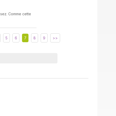
isez. Comme cette
5
6
7
8
9
>>