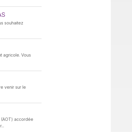
AS
us souhaitez
t agricole. Vous
e venir sur le
c (AOT) accordée
...