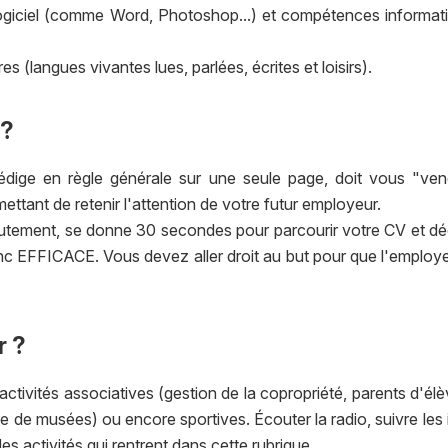
 logiciel (comme Word, Photoshop...) et compétences informat
;
 (langues vivantes lues, parlées, écrites et loisirs).
 ?
rédige en règle générale sur une seule page, doit vous "ven
tant de retenir l'attention de votre futur employeur.
crutement, se donne 30 secondes pour parcourir votre CV et déc
donc EFFICACE. Vous devez aller droit au but pour que l'employ
r ?
 activités associatives (gestion de la copropriété, parents d'élèv
ière de musées) ou encore sportives. Écouter la radio, suivre les 
es activités qui rentrent dans cette rubrique.