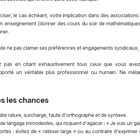
réciser, le cas échéant, votre implication dans des associations
er un enseignement (donner des cours du soir de mathématique
nner.
e de ne pas clamer ses préférences et engagements syndicaux, p
z pas en citant exhaustivement tous ceux que vous avez 
pporté un véritable plus professionnel ou humain. Ne méla
s les chances
re rature, surcharge, faute d'orthographe et de syntaxe.
de langage immodestes, qui risquent d'agacer : « Je suis un ga
es : évitez de « ratisser large » ou au contraire d'exprimer 