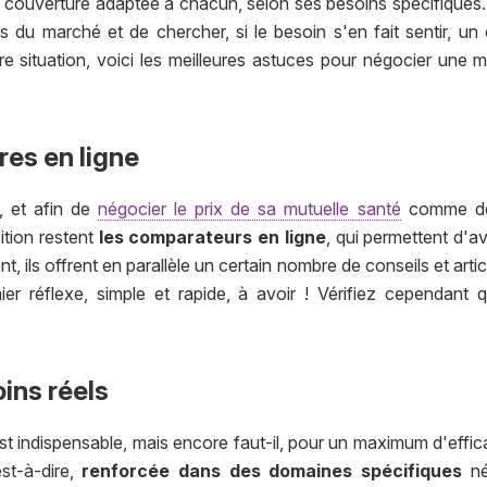
 couverture adaptée à chacun, selon ses besoins spécifiques. 
 du marché et de chercher, si le besoin s'en fait sentir, u
re situation, voici les meilleures astuces pour négocier une 
res en ligne
, et afin de
négocier le prix de sa mutuelle santé
comme de 
sition restent
les comparateurs en ligne
, qui permettent d'a
nt, ils offrent en parallèle un certain nombre de conseils et arti
mier réflexe, simple et rapide, à avoir ! Vérifiez cependant
ins réels
t indispensable, mais encore faut-il, pour un maximum d'effica
st-à-dire,
renforcée dans des domaines spécifiques
néc