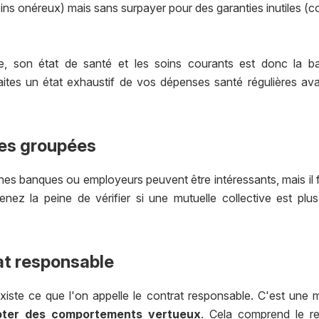
ns onéreux) mais sans surpayer pour des garanties inutiles (c
 son état de santé et les soins courants est donc la base 
aites un état exhaustif de vos dépenses santé régulières av
fres groupées
nes banques ou employeurs peuvent être intéressants, mais il fau
enez la peine de vérifier si une mutuelle collective est pl
at responsable
xiste ce que l'on appelle le contrat responsable. C'est une m
pter des comportements vertueux
. Cela comprend le r