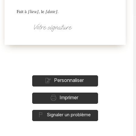
Fait à
[lieu]
, le
[date]
.
Votre signature
Personnaliser
Imprimer
Signaler un problème