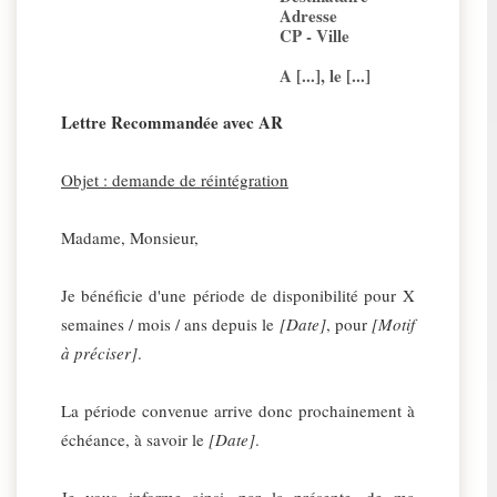
Adresse
CP - Ville
A [...], le [...]
Lettre Recommandée avec AR
Objet : demande de réintégration
Madame, Monsieur,
Je bénéficie d'une période de disponibilité pour X
semaines / mois / ans depuis le
[Date]
, pour
[Motif
à préciser]
.
La période convenue arrive donc prochainement à
échéance, à savoir le
[Date]
.