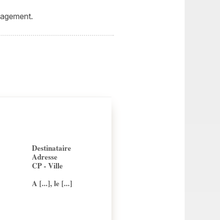
nagement.
Destinataire
Adresse
CP - Ville
A [...], le [...]