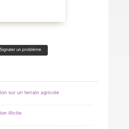
Signaler un problème
on sur un terrain agricole
n illicite