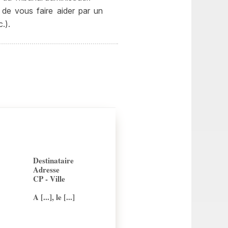
 de vous faire aider par un
.).
Destinataire
Adresse
CP - Ville
A [...], le [...]