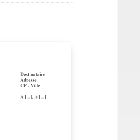
Destinataire
Adresse
CP - Ville
A [...], le [...]