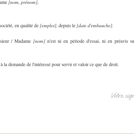
adame
[nom, prénom]
,
société, en qualité de
[emploi]
, depuis le
[date d'embauche]
.
onsieur / Madame
[nom]
n'est ni en période d'essai, ni en préavis 
e à la demande de l'intéressé pour servir et valoir ce que de droit.
Votre sig