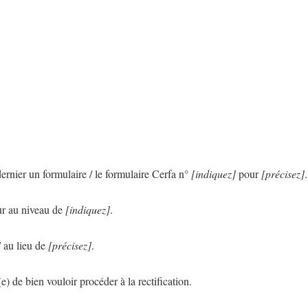
ernier un formulaire / le formulaire Cerfa n°
[indiquez]
pour
[précisez]
.
ur au niveau de
[indiquez]
.
]
au lieu de
[précisez]
.
e) de bien vouloir procéder à la rectification.