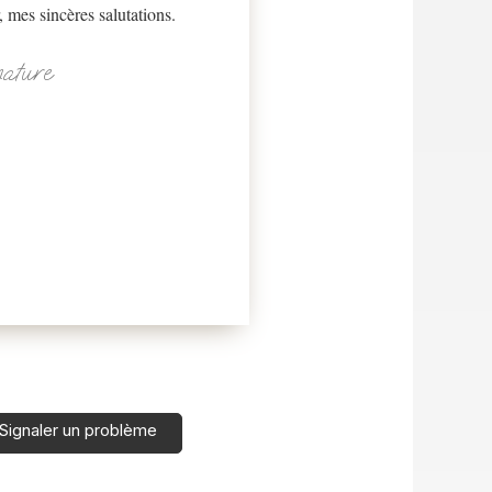
 mes sincères salutations.
nature
Signaler un problème