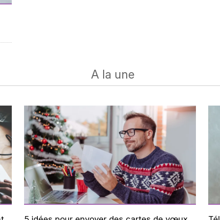
A la une
t
5 idées pour envoyer des cartes de vœux
Tél