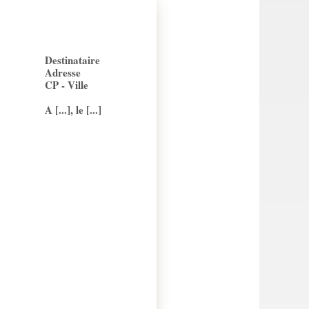
Destinataire
Adresse
CP - Ville
A [...], le [...]