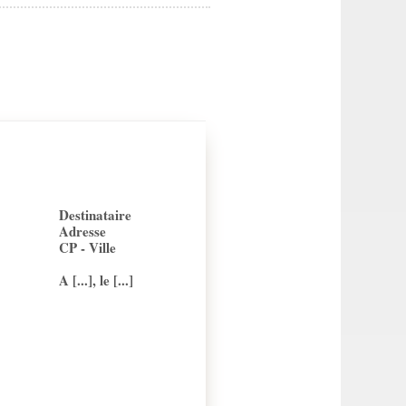
Destinataire
Adresse
CP - Ville
A [...], le [...]