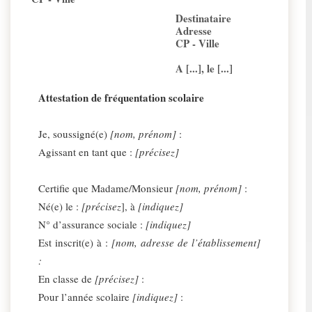
Destinataire
Adresse
CP - Ville
A [...], le [...]
Attestation de fréquentation scolaire
Je, soussigné(e)
[nom, prénom]
:
Agissant en tant que :
[précisez]
Certifie que Madame/Monsieur
[nom, prénom]
:
Né(e) le :
[précisez
], à
[indiquez]
N° d’assurance sociale :
[indiquez]
Est inscrit(e) à :
[nom, adresse de l’établissement]
:
En classe de
[précisez]
:
Pour l’année scolaire
[indiquez]
: