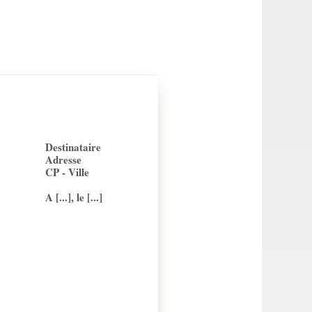
Destinataire
Adresse
CP - Ville
A [...], le [...]