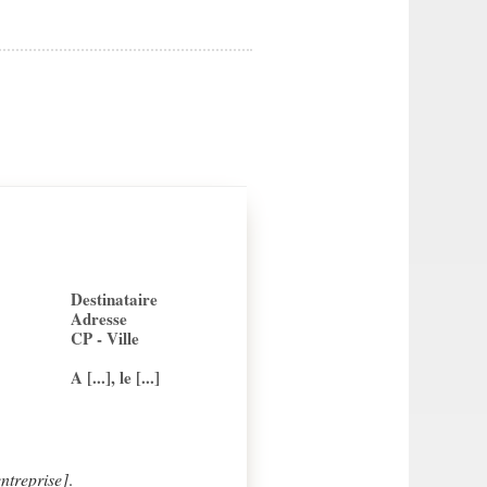
Destinataire
Adresse
CP - Ville
A [...], le [...]
ntreprise]
.