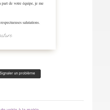
a part de votre équipe, je me
respectueuses salutations.
nature
Signaler un problème
e voirie à la mairie