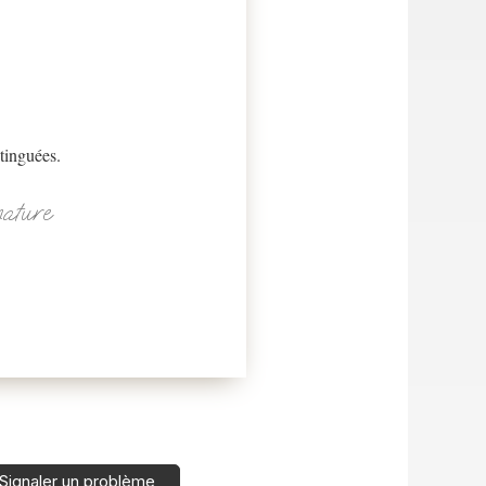
tinguées.
nature
Signaler un problème