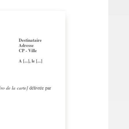
Destinataire
Adresse
CP - Ville
A [...], le [...]
ro de la carte]
délivrée par