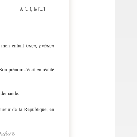
A [...], le [...]
de mon enfant
[nom, prénom
Son prénom s'écrit en réalité
a demande.
ocureur de la République, en
nature