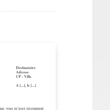
Destinataire
Adresse
CP - Ville
A [...], le [...]
e que vous m’avez récemment